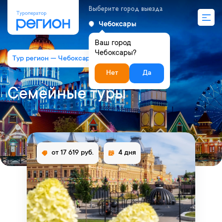
Выберите город выезда
Чебоксары
Ваш город
Чебоксары?
Тур регион — Чебоксары
Семейные туры
Нет
Да
Семейные туры
от 17 619 руб.
4 дня