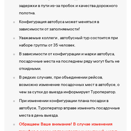
задержки в пути из-за пробок и качества дорожного
09:00 —
Обзорная экскурсия по
Бресту
.
Брест
— старинный
полотна.
город на границе Беларуси и Польши (первое упоминание в
1019 году). Город имеет древнюю и насыщенную историю:
Конфигурация автобуса может меняться в
первым из белорусских городов он получил
Магдебургское
зависимости от заполняемости!
право
; здесь в 1596 году была заключена Брестская церковная
Уважаемые коллеги , автобусный тур состоится при
уния, объединившая восточную и западную ветви христианства;
наборе группы от 35 человек.
тут жили многие выдающиеся люди. В 1921 году Брест вошел в
В зависимости от конфигурации и марки автобуса,
состав Польши, а в сентябре 1939 года в СССР. Вы увидите
посадочные места на последнем ряду могут быть не
культурное наследие этого города, его древние и современные
откидными.
памятники:
Свято-Симеоновский собор, Свято-Николаевскую
В редких случаях, при объединении рейсов,
братскую церковь, особняки XIX— начала ХХ века
.
возможно изменение посадочных мест в автобусе, о
Свободное время для прогулок по живописной главной улице
чем за сутки до выезда информирует Туроператор.
города.
При изменении конфигурации плана посадки в
12:00 —
П
осещение Брестской крепости,
построенной в 1842
автобусе, Туроператор вправе изменить посадочные
году, дважды вошедшей в историю. Здесь в
Белом дворце в
места в день выезда.
1918
году
был заключен мир между Советской Россией и
Германией. Именно здесь держал героическую оборону ее
Обращаем Ваше внимание! В случае изменения
гарнизон в первые дни Великой Отечественной войны.