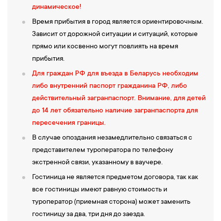
09:00 — Экскурсия "Архитектурные памятники Мира и
динамическое!
Несвижа"
. Вы увидите самые ценные памятники Беларуси,
Время прибытия в город является ориентировочным.
внесенные в список Всемирного культурного наследия
Зависит от дорожной ситуации и ситуаций, которые
ЮНЕСКО, замок в Мире и дворцово-парковый ансамбль в
прямо или косвенно могут повлиять на время
Несвиже, многолетняя реставрация которых завершена в 2011
прибытия.
году. Величественный
Мирский замок (внешний осмотр)
Для граждан РФ для въезда в Беларусь необходим
построенный в первой четверти XVI века, его яркий
либо внутренний паспорт гражданина РФ, либо
архитектурный облик, мощные стены и башни, колоритный
действительный загранпаспорт.
Внимание, д
ля детей
внутренний двор оставляют незабываемые впечатления. Рядом
до 14 лет обязательно наличие загранпаспорта для
с замком — исполненная в стиле модерн церковь- усыпальница
пересечения границы
.
последних титулованных владельцев замка — князей
В случае опоздания незамедлительно связаться с
Святополк-Мирских. Историческая часть поселка Мир чудесно
представителем туроператора по телефону
сохранила колорит бывшего уютного местечка, где на
экстренной связи, указанному в ваучере.
протяжении веков сообща всем миром жили белорусы, поляки,
евреи, цыгане, татары. Православная церковь, католический
Гостиница не является предметом договора, так как
костел, синагоги, иешива, дома ремесленников и купцов
все гостиницы имеют равную стоимость и
формируют ансамбль Рыночной площади Мира.
туроператор (приемная сторона) может заменить
12:00 —
Обед в кафе города.
гостиницу за два, три дня до заезда.