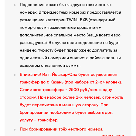
13:00 — Переезд в Несвиж — бывшую столицу ординации
Подселение может быть в двух и трехместных
князей Радзивиллов.
номерах. В трехместных номерах предоставляется
13:30 — Обзорная экскурсия по г.Несвиж.
На Рыночной
размещение категории TWIN+ EXB (стандартный
площади этого живописного городка сохранились ратуша,
номер с двумя раздельными кроватями +
старинные торговые ряды, дома ремесленников; рядом —
дополнительное спальное место (чаще всего евро
Слуцкая брама
(городские ворота XVII века). Знакомство
с
раскладушка). В случае если подселение не будет
Фарным костелом
, построенным в 1593 году по проекту
найдено, туристу будет предложено доплатить за
итальянского архитектора Джованни Мария Бернардони по
одноместный номер или сняться с рейса с полным
распоряжению Николая Кристофа Радзивилла. “Сиротки” —
возвратом оплаченной суммы.
великолепные фрески храма, находящиеся в подземелье
Внимание! Из г. Йошкар-Ола будет осуществлен
крипта (фамильная усыпальница
Радзивиллов
— 3-я в мире по
трансфер до г. Казань (при наборе от 2-х человек).
объемам захоронений) ставят эту святыню в число наиболее
Стоимость трансфера - 2500 руб./чел. в одну
ценных в Беларуси.
сторону. При наборе более 2-х человек, стоимость
14:00 —
Осмотр дворцово-паркового комплекса
XVI—XVIII
будет пересчитана в меньшую сторону. При
веков (архитектор Джованни Мария Бернардони), окруженного
бронировании необходимо будет выбрать доп.
высокими земляными валами и обширными прудами. В его
услугу – трансфер.
архитектуре переплетаются элементы ренессанса, барокко и
При бронировании трёхместного номера,
классицизма. Величественный замок-дворец представляет