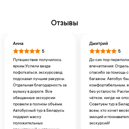
Отзывы
Анна
Дмитрий
5
5
Путешествие получилось
До сих пор перепол
ярким:Успели везде
впечатления: Отдел
пофоткаться, экскурсовод
спасибо за помощь с
подсказал лучшие ракурсы.
багажом. Автобус бы
Отдельная благодарность за
комфортабельным, е
музыку в дороге. Все
без усталости. Расп
обещанные экскурсии
чёткое, нигде не опо
провели в полном объёме.
Советуем тур в Бела
Автобусный тур в Беларусь
всем, кто хочет вес
подарил массу
эмоций и познавате
положительных
экскурсий!