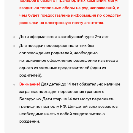
тарифов в сезон от транспортных компаний, могут
13:00 — Осмотр величественного мемориала "Брестская
вводиться топливные сборы на ряд направлений, о
крепость-герой"
, включающего форты, бастионы, казармы,
чем будет предоставлена информация по средству
скульптурные композиции.
Посещение
Музея обороны
рассылки на электронную почту агентства.
Брестской крепости
, размещенного в старинной казарме на
центральном острове крепости Цитадели.
Дети оформляются в автобусный тур с 2-х лет.
14:00 —
Обед в кафе города.
Для поездки несовершеннолетних без
15:00
—
Экскурсия в Беловежскую пущу
, занесенную в Список
сопровождения родителей, необходимо
мирового культурного и природного наследия ЮНЕСКО. В
нотариальное оформление разрешение на выезд от
настоящее время — это Национальный парк, в котором
одного из законных представителей (один из
сочетаются богатый растительный мир и изумительные
родителей).
ландшафты. Здесь растет самая высокая ель Европы, здесь
Внимание!
Для детей до 14 лет обязательно наличие
обитают мощные зубры, здесь удивительное разнообразие
загранпаспорта для пересечения границы с
мира животных. Множество великих имен связано с этими
Беларусью. Дети старше 14 лет могут пересекать
краями от братьев Тышкевичей и Тызенгаузов до Наполеона и
границу по паспорту РФ. Для детей всех возрастов
Николая II.
необходимо иметь с собой свидетельство о
16:00 —
Далее вы посетите
Музей природы
, богатая коллекция
рождении.
экспонатов которого представляет полную палитру флоры и