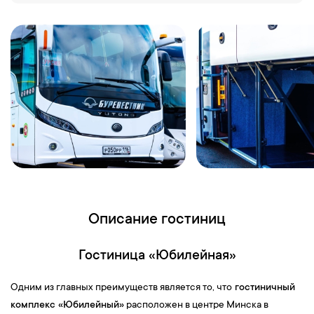
фауны Беларуси.
Посещение вольеров с животными.
17:00 — Свободное время для фотографирования и покупки
сувениров
.
17:30 —
Завершение экскурсионной программы. Отправление.
5-й день
Прибытие
в
г.Чебоксары
.
Ориентировочное время приезда
18:00.
Описание гостиниц
Гостиница «Юбилейная»
Одним из главных преимуществ является то, что
гостиничный
комплекс «Юбилейный»
расположен в центре Минска в