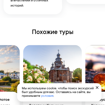
впечатлений и отличных
историй.
Похожие туры
Мы используем cookie, чтобы поиск экскурсий
был удобным для вас. Оставаясь на сайте, вы
принимаете
условия
.
лотое
Автобусный тур по
Автобус