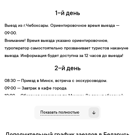
1-й день
Выезд
из
г.Чебоксары
. Ориентировочное время выезда —
09:00.
Внимание! Время выезда указано ориентировочное,
туроператор самостоятельно прозванивает туристов накануне
выезда. Информация будет доступна за 12 часов до выезда!
2-й день
08:30
—
Приезд в Минск,
встреча с экскурсоводом.
09:00 —
Завтрак в кафе города.
10:00 —
Обзорная экскурсия по Мин­ску.
Во время обзорной
экскурсии вы узнаете о прошлом города в ши­ро­ких ис­то­ри­че­
ских рамках. По­лоц­кое кня­же­ство, Ве­ли­кое кня­же­ство Ли­тов­
Показать полностью
ское, Речь Поспо­ли­тая, Рос­сий­ская им­пе­рия, Со­вет­ская Бе­ло­
рус­сия и Республика Бе­ла­русь — та­ков путь, прой­ден­ный Мин­
ском за ве­ка.