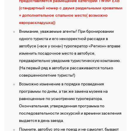
предоставляется размещение категории TWIN+ EXB
собой систему соединенных в единый ансамбль зданий,
(стандартный номер с двумя раздельными кроватями
образующих изящный парадный двор. Осмотр впечатляющих
+ дополнительное спальное место( возможно
экспозиций в дворцовом комплексе — парадные залы дворца
еврораскладушка))
(Охотничий, Бальный, Портретный, Каминный, Золотой и
Внимание, уважаемые агенты! При бронировании
другие), жилые и хозяйственные помещения.
одного туриста и его некорректной рассадке в
15:00 —
Прогулка по живописным паркам
, примыкающим к
автобусе («все у окна») туроператор «Регион» вправе
замку. Экскурсия повествует об истории династии Радзивиллов
изменить посадочное место в автобусе,
— одного из самых влиятельных родов
Великого Княжества
предварительно уведомив туристическую компанию.
Литовского
и
Речи Посполитой
, оставивших глубокий след в
(На первый ряд в автобусе рассаживаются только
культурном наследии белорусского народа и всей
совершеннолетние туристы!)
европейской цивилизации.
16:00 — Переезд в г.Брест
, расселение в гостинице.
Возможно изменение в порядке проведения
Свободное время.
программы по дням, а так же замена музеев на
равноценные по усмотрению туроператора.
Окончательная, утвержденная программа по
4-й день
последовательности экскурсий и времени заселения
выдается в день заезда.
08:00 — Завтрак, выселение из номеров. Встреча с гидом в
Помните, автобус это не поезд и не самолет, бывают
холле гостиницы.