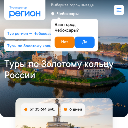
Выберите город выезда
Чебоксары
Ваш город
Чебоксары?
Тур регион — Чебоксары
Нет
Да
Туры по Золотому кольцу России
Туры по Золотому кольцу
России
от 35 614 руб.
6 дней