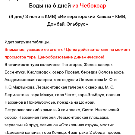
09:00 — Обзорная экскурсия по Пятигорску
, по
Воды на 6 дней
из Чебоксар
императорским минеральным источникам, ставшим
(4 дня/ 3 ночи в КМВ) «Императорский Кавказ - КМВ,
известными на всю Россию благодаря императору Петру I. В
Домбай, Эльбрус»
программе: озеро
Провал
, беседка
Эолова Арфа
,
Академическая галерея
—
замечательное архитектурное
строение, построенное на том месте, где был открыт
первый
Идет загрузка таблицы...
источник, предназначенный для питья;
скульптура Орла
—
Внимание, уважаемые агенты!
Цены действительны на момент
символ Кавказских Минеральных Вод, грот
Дианы
, парк
просмотра тура. Ценообразование динамическое!
«Цветник»
и
Лермонтовская галерея
. Но прежде всего,
В стоимость тура включено:
Пятигорск, Железноводск,
Пятигорск — это город Лермонтова
. Он побывал здесь пять раз.
Ессентуки, Кисловодск, озеро Провал, беседка Эолова арфа
,
Впервые Лермонтов приехал на Кавказ еще десятилетним
Академическая галерея, место дуэли Лермонтова М.Ю. и
ребенком, вместе с бабушкой, Е.А. Арсеньевой. Она часто
Н.С.Мартынова, Лермонтовская галерея, сквер им. М.Ю.
привозила хилого и болезненного мальчика для лечения «на
Лермонтова
, гора Машук, гора Чегет, гора Эльбрус, поляна
воды». Уже тогда красота этих мест, жители Кавказа с их
Нарзанов в Приэльбрусье, поездка на Домбай,
обычаями и величие двуглавого Эльбруса поразили
Петропавловский храмовый комплекс, Свято-Никольский
воображение Михаила. Именно на Кавказе Лермонтовым были
собор, Нарзанная галерея, Лермонтовская площадка,
написаны известные всему миру произведения — «Герой
зеркальный пруд, павильон «Стеклянная струя», мостик
нашего времени», «Мцыри», «Демон», «Беглец».
«Дамский каприз»
, гора Кольцо; 4 завтрака, 2 обеда, проезд,