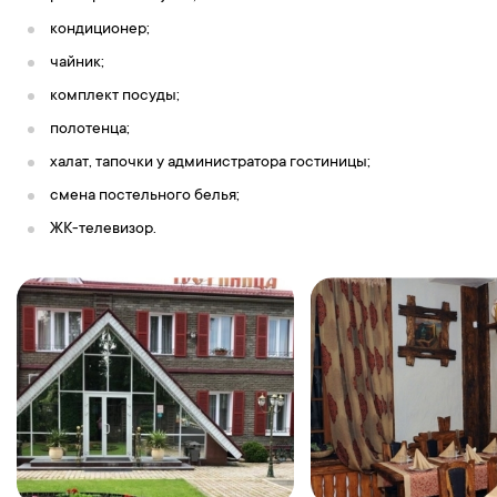
«Дамский каприз»
.
кондиционер;
18:00 — Свободное время.
чайник;
19:00 —
Завершение экскурсионной программы. Отправление.
комплект посуды;
6-й день
полотенца;
Прибытие
в
г.Чебоксары
.
Ориентировочное время приезда
халат, тапочки у администратора гостиницы;
23:00.
смена постельного белья;
ЖК-телевизор.