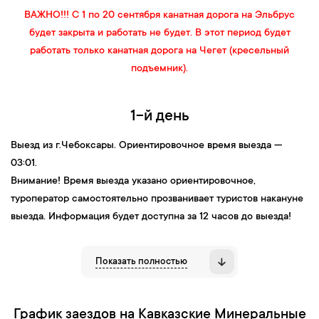
ВАЖНО!!! С 1 по 20 сентября канатная дорога на Эльбрус
будет закрыта и работать не будет. В этот период будет
работать только канатная дорога на Чегет (кресельный
подъемник).
1-й день
Выезд
из
г.Чебоксары
. Ориентировочное время выезда —
03:01.
Внимание!
Время выезда указано ориентировочное,
туроператор самостоятельно прозванивает туристов накануне
выезда. Информация будет доступна за 12 часов до выезда!
2-й день
Показать полностью
08:00 — Прибытие в Пятигорск. Встреча с экскурсоводом.
08:10
— Завтрак в кафе города.
График заездов на Кавказские Минеральные