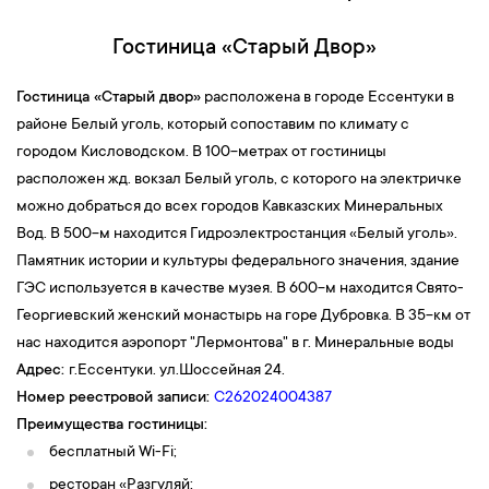
горы Кольцо
, упоминаемого Лермонтовым в своих
произведениях. Вы изучите необычное скальное образование,
Гостиница «Старый Двор»
загадаете желание и узнаете одну из тех романтических легенд,
что составляют сокровищницу кавказских мифов.
Гостиница «Старый двор»
расположена в городе Ессентуки в
14:00 — Обед в кафе города Кисловодска.
районе Белый уголь, который сопоставим по климату с
14:30 — Вас ждёт обзорная экскурсия по городу с посещением
городом Кисловодском. В 100-метрах от гостиницы
Свято-Никольского собора
, где в 2008 году разместили
расположен жд. вокзал Белый уголь, с которого на электричке
частичку мощей Николая Чудотворца. Главный кисловодский
можно добраться до всех городов Кавказских Минеральных
храм славится и своей историей, и мастерами, приложившими
Вод. В 500-м находится Гидроэлектростанция «Белый уголь».
руку к его созданию, и великими людьми, которые посещали
Памятник истории и культуры федерального значения, здание
это святое место.
ГЭС используется в качестве музея. В 600-м находится Свято-
Экскурсия по
Курортному парку.
Курортный парк — гордость
Георгиевский женский монастырь на горе Дубровка. В 35-км от
Кисловодска, прекрасный образец ландшафтного дизайна.
нас находится аэропорт "Лермонтова" в г. Минеральные воды
Парк занимает первое место в Европе по красоте и богатству
Адрес:
г.Ессентуки. ул.Шоссейная 24.
растительного мира и второе по площади. Во время прогулки
Номер реестровой записи:
С262024004387
по парку посещается
Нарзанная галерея
с дегустацией
Преимущества гостиницы:
минеральной воды Нарзан,
Лермонтовская площадка
,
бесплатный Wi-Fi;
Зеркальный пруд
и
павильон «Стеклянная струя»
,
мостик
ресторан «Разгуляй;