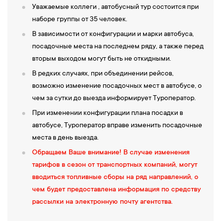
Чудотворца. Главный кисловодский храм славится своей
Уважаемые коллеги , автобусный тур состоится при
11:30
—
Прибытие в
поселок Романтик.
Он является
историей и мастерами, приложившими руку к его созданию, и
наборе группы от 35 человек.
горнолыжной частью курорта, именно здесь находятся
великими людьми, которые посещали это святое место.
В зависимости от конфигурации и марки автобуса,
подъемники и горнолыжные трассы. Можно подняться по
Экскурсия по
Курортному парку.
Курортный парк — гордость
посадочные места на последнем ряду, а также перед
канатной дороге на гору
Ричепста, хребет Абишира-Ахуба и на
Кисловодска, прекрасный образец ландшафтного дизайна.
вторым выходом могут быть не откидными.
хребет Аркасара
(стоимость 2800 рублей,
дополнительная
Парк занимает первое место в Европе по красоте и богатству
плата)
.
В редких случаях, при объединении рейсов,
растительного мира и второе по площади. Во время прогулки
14:00
—
Самостоятельный обед
в кафе поселка Архыз
возможно изменение посадочных мест в автобусе, о
по парку посещается
Нарзанная галерея
с дегустацией
(
карачаевская национальная кухня
).
чем за сутки до выезда информирует Туроператор.
минеральной воды Нарзан,
Лермонтовская площадка
,
15:30
—
Прогулка по
д
ревнему Нижне-Архызскому городищу
Зеркальный пруд
При изменении конфигурации плана посадки в
и
павильон «Стеклянная струя»
,
мостик
(Аланское городище)
— вход 250 рублей с человека
«Дамский каприз»
автобусе, Туроператор вправе изменить посадочные
.
(
дополнительная плата)
. Одной из самых известных построек
18:00 — Свободное время.
места в день выезда.
Аланского городища является
Северный Зеленчукский храм
.
19:00 —
Завершение экскурсионной программы. Отправление.
Обращаем Ваше внимание! В случае изменения
Северный храм приписывают к Х веку. На территории Нижне-
тарифов в сезон от транспортных компаний, могут
6-й день
Архызского городища есть и несколько других храмовых
вводиться топливные сборы на ряд направлений, о
сооружений: действующий (Южный), Средний и Северный
чем будет предоставлена информация по средству
Прибытие
в
г.Чебоксары
.
Ориентировочное время приезда
храм. Здесь во время раскопок ученые нашли семь так
рассылки на электронную почту агентства.
23:00.
называемых однонефных церквей.