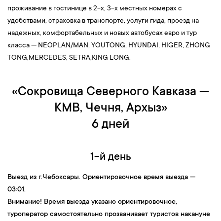
12:00 —
Далее вы совершите прогулку по Лермонтовским
проживание в гостинице в 2-х, 3-х местных номерах с
местам,
представляющим историческую ценность,
удобствами, страховка в транспорте, услуги гида, проезд на
познакомитесь с такими из них, как
Лермонтовская галерея
,
надежных, комфортабельных и новых автобусах евро и тур
сквер им. М.Ю. Лермонтова
,
место дуэли М.Ю. Лермонтова и
класса — NEOPLAN/MAN, YOUTONG, HYUNDAI, НIGER, ZHONG
Н.С.Мартынова
. Побывав в Пятигорске, обязательно нужно
TONG,MERCEDES, SETRA,KING LONG.
посетить достопримечательность —
гору Машук
(стоимость
подъема по канатной дороге 500 руб.).
Гора Машук — это
«Сокровища Северного Кавказа —
уникальное место, откуда вы сможете созерцать всю красоту
КМВ, Чечня, Архыз»
природных и исторически памятных мест, увидите издалека
величественную и прекрасную гору Эльбрус, которая
6 дней
находится где-то в 148-ми километрах от Пятигорска.
14:00 — Обед в кафе города.
1-й день
16:00 — Прибытие в гостиницу, размещение. Свободное время.
3-й день
Выезд
из
г.Чебоксары
. Ориентировочное время выезда —
03:01.
06:30 —
Получение завтрака сухим пайком
.
Поездка в
Внимание! Время выезда указано ориентировочное,
Приэльбрусье
:
к горам Чегет, Эльбрус и в долину Нарзанов
.
туроператор самостоятельно прозванивает туристов накануне