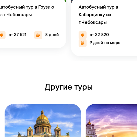
втобусный тур в Грузию
Автобусный тур в
з г.Чебоксары
Кабардинку из
г.Чебоксары
от 37 521
8 дней
от 32 820
9 дней на море
Другие туры