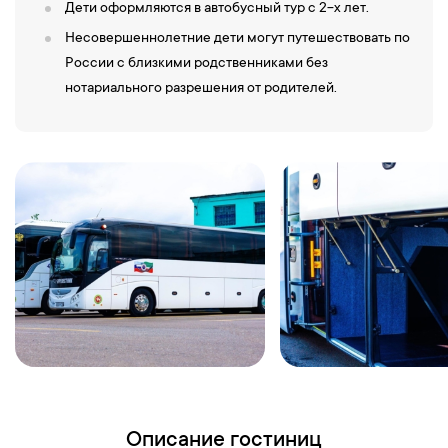
17:00
—
Отправление в Пятигорск.
Дети оформляются в автобусный тур с 2-х лет.
Остановка в Жемчужине Кавказа, где можно искупаться – 600
Несовершеннолетние дети могут путешествовать по
руб.
(
дополнительная плата).
России с близкими родственниками без
20:00 — Возвращение в гостиницу.
нотариального разрешения от родителей.
5-й день
08:00 — Завтрак в гостинице. Освобождение номеров
09:00 — Выезд на Медовые водопады -
вход 200 рублей с
человека
(дополнительная плата)
Узкая тропинка проведет вас вглубь гранитного каньона к
водопадам Жемчужный, Секретный, Чертова мельница,
Большой и Малый Медовые. Вы узнаете о происхождении
названия каждого из них, а кое-где будет даже несколько
версий. Также вы услышите о целебных свойствах, которые они
оказывают на самочувствие человека. И, конечно, вдоволь
насладитесь природной стихией в окружении волшебных
ландшафтов. В середине маршрута будет остановка возле
излюбленного природного памятника многих поколений —
Описание гостиниц