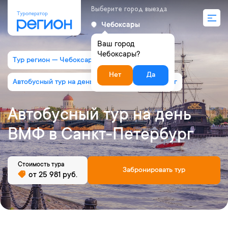
Выберите город выезда
Чебоксары
Ваш город
Чебоксары?
Тур регион — Чебоксары
Нет
Да
Автобусный тур на день ВМФ в Санкт-Петербург
Автобусный тур на день
ВМФ в Санкт-Петербург
Стоимость тура
Забронировать тур
от 25 981 руб.