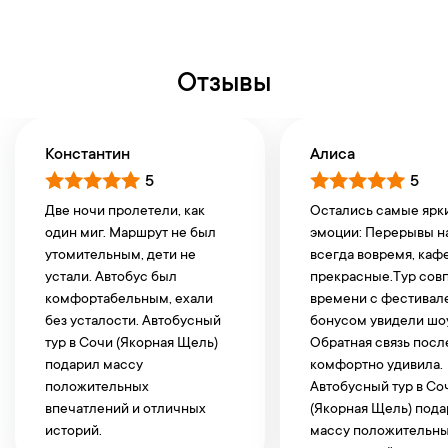
Отзывы
Константин
Алиса
5
5
Две ночи пролетели, как
Остались самые ярк
один миг. Маршрут не был
эмоции: Перерывы н
утомительным, дети не
всегда вовремя, каф
устали. Автобус был
прекрасные.Тур совп
комфортабельным, ехали
времени с фестивал
без усталости. Автобусный
бонусом увидели шо
тур в Сочи (Якорная Щель)
Обратная связь посл
подарил массу
комфортно удивила.
положительных
Автобусный тур в Со
впечатлений и отличных
(Якорная Щель) под
историй.
массу положительн