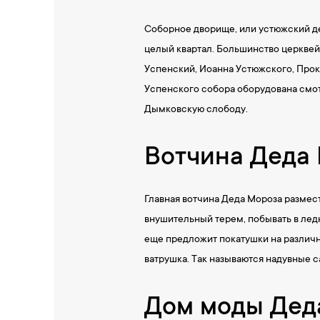
Соборное дворище, или устюжский дет
целый квартал. Большинство церквей 
Успенский, Иоанна Устюжского, Прок
Успенского собора оборудована смотр
Дымковскую слободу.
Вотчина Деда
Главная вотчина Деда Мороза размест
внушительный терем, побывать в ледн
еще предложит покатушки на различн
ватрушка. Так называются надувные с
Дом моды Дед