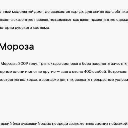
енный модельный дом, где создаются наряды для свиты волшебника
евают в сказочные наряды, показывают, как шьют праздничные одеж
истории русского костюма.
 Мороза
 Мороза в 2009 году. Три гектара соснового бора населены животн
верные олени и многие другие — всего около 400 особей. Встречаю
просторных вольерах, в зоопарке для них созданы прекрасные усло
 яркий благоухающий оазис посреди заснеженных зимних пейзажей. З