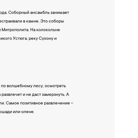
рода. Соборный ансамбль занимает
естраивали в камне. Это соборы
я Митрополита. На колокольне
икого Устюга, реку Сухону и
ь по волшебному лесу, осмотреть
развлечет и не даст замерзнуть. А
ли. Самое позитивное развлечение –
ошади или олене.