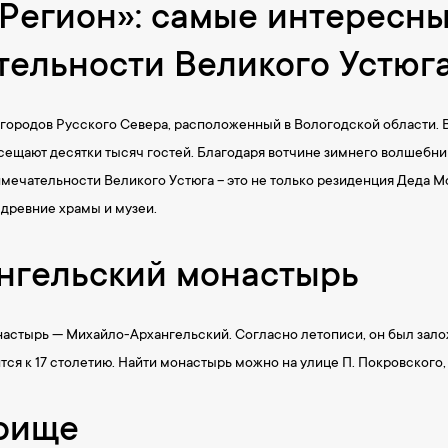
Регион»: самые интересн
ельности Великого Устюг
 городов Русского Севера, расположенный в Вологодской области. В
сещают десятки тысяч гостей. Благодаря вотчине зимнего волшебни
ечательности Великого Устюга – это не только резиденция Деда Мор
древние храмы и музеи.
нгельский монастырь
стырь — Михайло-Архангельский. Согласно летописи, он был заложе
я к 17 столетию. Найти монастырь можно на улице П. Покровского, 
рище