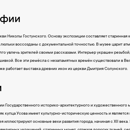
афии
кви Николы Гостунского. Основу экспозиции составляет старинная 
ц, люльки воссозданы с документальной точностью. В музее царит а
го увлечь зрителей своими рассказами. Интерьер украшен резьбой
шивкой. Все эти ремёсла с незапамятных времён существовали в В
же работает выставка древних икон из церкви Дмитрия Солунского.
и
нии Государственного историко-архитектурного и художественного 
як купца Усова имеет культурно-историческую ценность и является
я иллюстрируют основные вехи развития города, начиная с XII века