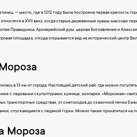
инец, — место, где в 1212 году была построена первая крепость го
относятся в XVII веку, когда старые деревянные храмы массово пер
опия Праведника, Архиерейский дом, церкви Богоявления и Алекси
овая площадка, откуда открывается вид на исторический центр Вел
 Мороза
илась в 13 км от города. Настоящий детский рай, где можно погулят
ике с ледовыми скульптурами, кузнице, зоопарке. «Морозная» свита 
ых транспортных средствах, от снегоходов до сказочной печки Еме
анки, спускающиеся с ледяной горки. Можно также прокатиться на л
а Мороза