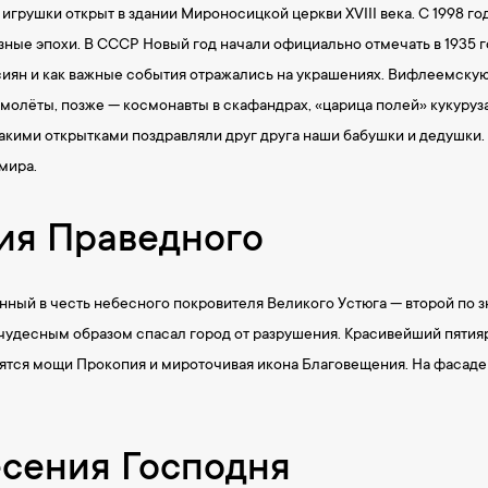
игрушки открыт в здании Мироносицкой церкви XVIII века. С 1998 г
ные эпохи. В СССР Новый год начали официально отмечать в 1935 г
сиян и как важные события отражались на украшениях. Вифлеемскую
амолёты, позже — космонавты в скафандрах, «царица полей» кукуруза
какими открытками поздравляли друг друга наши бабушки и дедушки
мира.
ия Праведного
ный в честь небесного покровителя Великого Устюга — второй по 
чудесным образом спасал город от разрушения. Красивейший пятия
анятся мощи Прокопия и мироточивая икона Благовещения. На фасад
есения Господня