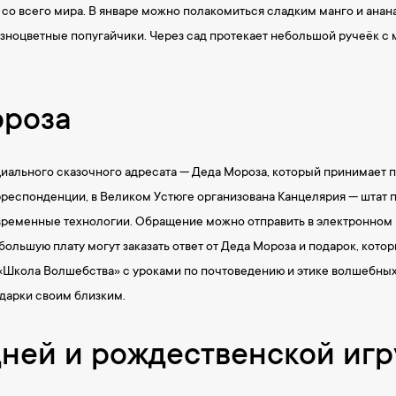
 со всего мира. В январе можно полакомиться сладким манго и анан
разноцветные попугайчики. Через сад протекает небольшой ручеёк с
ороза
циального сказочного адресата — Деда Мороза, который принимает п
рреспонденции, в Великом Устюге организована Канцелярия — штат
временные технологии. Обращение можно отправить в электронном 
большую плату могут заказать ответ от Деда Мороза и подарок, котор
«Школа Волшебства» с уроками по почтоведению и этике волшебных
одарки своим близким.
ней и рождественской иг