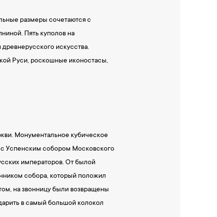
ельные размеры сочетаются с
ниной. Пять куполов на
 древнерусского искусства.
кой Руси, роскошные иконостасы,
ркви. Монументальное кубическое
о с Успенским собором Московского
усских императоров. От былой
енником собора, который положил
том, на звонницу были возвращены
 ударить в самый большой колокол